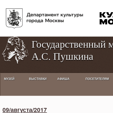
Пе
Tog
ос
hig
со
con
Государственный 
А.С. Пушкина
МУЗЕЙ
ВЫСТАВКИ
АФИША
ПОСЕТИТЕЛЯМ
Activities calendar
09/августа/2017