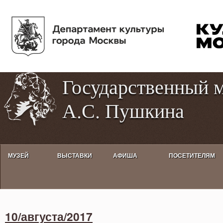
Пе
Tog
ос
hig
со
con
Государственный 
А.С. Пушкина
МУЗЕЙ
ВЫСТАВКИ
АФИША
ПОСЕТИТЕЛЯМ
Activities calendar
10/августа/2017