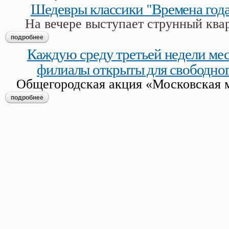
Шедевры классики "Времена года
На вечере выступает струнный квар
подробнее
о шедевры классики "времена года" а. вивальди
Каждую среду третьей недели ме
филиалы открыты для свободно
Общегородская акция «Московская 
подробнее
о каждую среду третьей недели месяца гмп и его филиалы