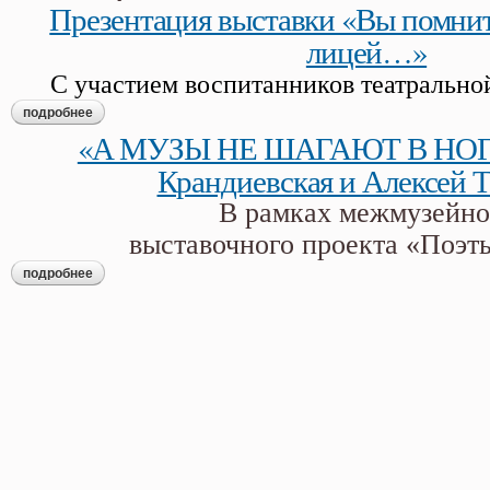
Презентация выставки «Вы помнит
лицей…»
С участием воспитанников театрально
подробнее
о презентация выставки «вы помните: когда возник лицей…
«А МУЗЫ НЕ ШАГАЮТ В НОГУ.
Крандиевская и Алексей 
В рамках межмузейно
выставочного проекта «Поэт
подробнее
о «а музы не шагают в ногу...» наталья крандиевская и алек