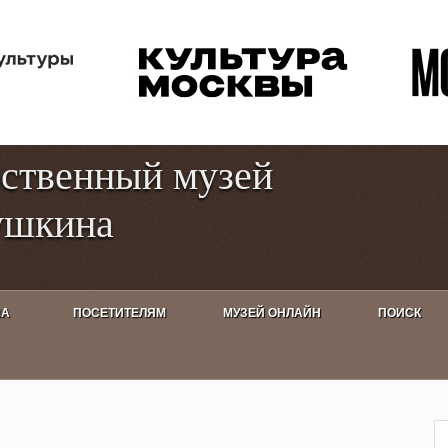
Перейти к
Toggle
основному
high
содержанию
contrast
рственный музей
ушкина
ША
ПОСЕТИТЕЛЯМ
МУЗЕЙ ОНЛАЙН
ПОИСК