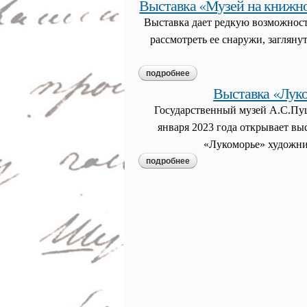
Выставка «Музей на книжно
Выставка дает редкую возможност
рассмотреть ее снаружи, загляну
подробнее
о выставка «музей на книжн
Выставка «Лук
Государственный музей А.С.Пуш
января 2023 года открывает в
«Лукоморье» художни
подробнее
о выставка «лукоморье. пр