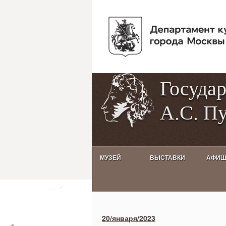
Госуда
А.С. П
МУЗЕЙ
ВЫСТАВКИ
АФИ
Activities calendar
20/января/2023