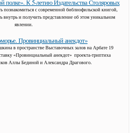
й полке». К 5-летию Издательства Столяровых
ь познакомиться с современной библиофильской книгой,
ть внутрь и получить представление об этом уникальном
явлении.
ой полке». к 5-летию издательства столяровых
оморье. Провинциальный анекдот»
кина в пространстве Выставочных залов на Арбате 19
ыставку «Провинциальный анекдот»
проекта-триптиха
ков Аллы Бединой и Александра Драгового.
овинциальный анекдот»