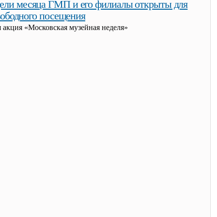
дели месяца ГМП и его филиалы открыты для
вободного посещения
 акция «Московская музейная неделя»
дели месяца гмп и его филиалы открыты для свободного