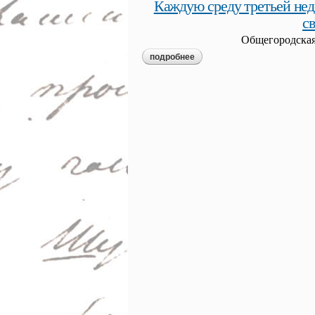
Каждую среду третьей не
с
Общегородская
подробнее
о каждую среду третьей не
посещения