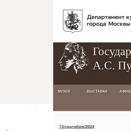
Госуда
А.С. П
МУЗЕЙ
ВЫСТАВКИ
АФИ
Activities calendar
13/сентября/2024