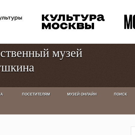
Перейти к
Toggle
основному
high
содержанию
contrast
рственный музей
ушкина
ША
ПОСЕТИТЕЛЯМ
МУЗЕЙ ОНЛАЙН
ПОИСК