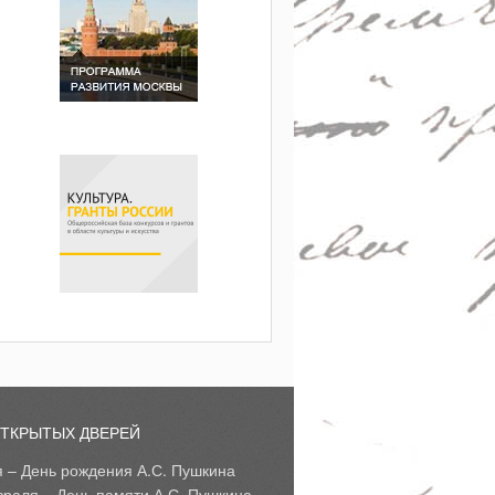
ОТКРЫТЫХ ДВЕРЕЙ
я – День рождения А.С. Пушкина
враля – День памяти А.С. Пушкина