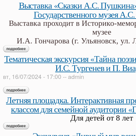
Выставка «Сказки А.С. Пушкина»
Государственного музея А.С
Выставка проходит в Историко-мемо
музее
И.А. Гончарова
(г. Ульяновск, ул. 
подробнее
о выставка «сказки а.с. пушкина». из собрания государствен
Тематическая экскурсия «Тайна поэзи
И.С. Тургенев и П. Ви
вт, 16/07/2024 - 17:00
--
admin
подробнее
о тематическая экскурсия «тайна поэзии, жизни, любви». и.с.
Летняя площадка. Интерактивная пр
классом для семейной аудитории 
Для детей от 8 лет
подробнее
о летняя площадка. интерактивная программа с мастер-кл
Экскурсия «Дивный мир веще