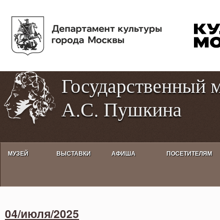
Пе
Tog
ос
hig
со
con
Государственный 
А.С. Пушкина
МУЗЕЙ
ВЫСТАВКИ
АФИША
ПОСЕТИТЕЛЯМ
Activities calendar
04/июля/2025