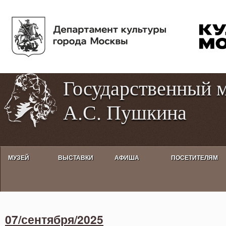
Пе
Tog
ос
hig
со
con
Государственный 
А.С. Пушкина
МУЗЕЙ
ВЫСТАВКИ
АФИША
ПОСЕТИТЕЛЯМ
Activities calendar
07/сентября/2025