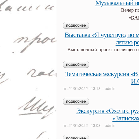
Музыкальный 
Вечер п
«БА
подробнее
о музыкальный вечер «бар
Выставка «Я чувствую, во 
летию р
Выставочный проект посвящен о
подробнее
о выставка «я чувствую, во
веневитинова
Тематическая экскурсия «В
И.
пт, 21/01/2022 - 13:18
--
admin
подробнее
о тематическая экскурсия «
«муму»)
Экскурсия «Охота с руж
«Записках
пт, 21/01/2022 - 13:08
--
admin
подробнее
о экскурсия «охота с ружьем