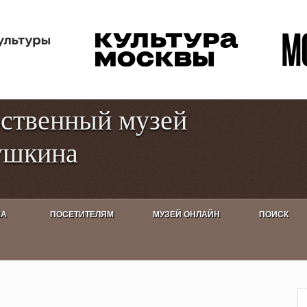
Перейти к
Toggle
основному
high
содержанию
contrast
рственный музей
ушкина
ША
ПОСЕТИТЕЛЯМ
МУЗЕЙ ОНЛАЙН
ПОИСК