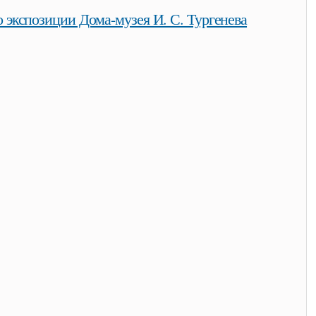
о экспозиции Дома-музея И. С. Тургенева
позиции дома-музея и. с. тургенева