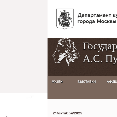
Госуда
А.С. П
МУЗЕЙ
ВЫСТАВКИ
АФИ
Activities calendar
21/октября/2025