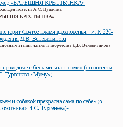
вечер «БАРЫШНЯ-КРЕСТЬЯНКА»
освящен повести А.С. Пушкина
РЫШНЯ-КРЕСТЬЯНКА»
ышня-крестьянка»
мне горит Святое пламя вдохновенья…». К 220-
ождения Д.В. Веневитинова
сновным этапам жизни и творчества Д.В. Веневитинова
 мне горит святое пламя вдохновенья…». к 220-летию рождения д.в.
 сером доме с белыми колоннами» (по повести
С. Тургенева «Муму»)
в сером доме с белыми колоннами» (по повести и.с. тургенева
ьем и собакой прекрасна сама по себе» (о
 охотника» И.С. Тургенева)»
 и собакой прекрасна сама по себе» (о «записках охотника» и.с.