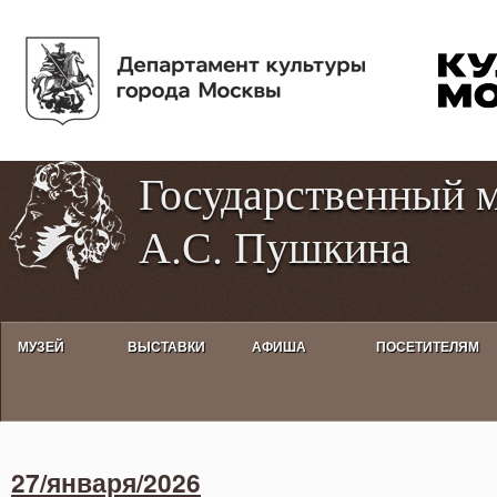
Пе
Tog
ос
hig
со
con
Государственный 
А.С. Пушкина
МУЗЕЙ
ВЫСТАВКИ
АФИША
ПОСЕТИТЕЛЯМ
Activities calendar
27/января/2026