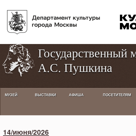
Пе
Tog
ос
hig
со
con
Государственный 
А.С. Пушкина
МУЗЕЙ
ВЫСТАВКИ
АФИША
ПОСЕТИТЕЛЯМ
Activities calendar
14/июня/2026