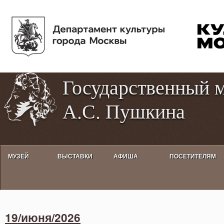
Пе
Tog
ос
hig
со
con
Государственный 
А.С. Пушкина
МУЗЕЙ
ВЫСТАВКИ
АФИША
ПОСЕТИТЕЛЯМ
Activities calendar
19/июня/2026