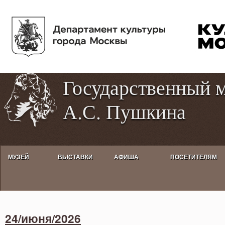
Пе
Tog
ос
hig
со
con
Государственный 
А.С. Пушкина
МУЗЕЙ
ВЫСТАВКИ
АФИША
ПОСЕТИТЕЛЯМ
Activities calendar
24/июня/2026