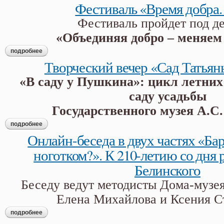
Фестиваль «Время добра.
Фестиваль пройдет под д
«Объединяя добро – меняем
подробнее
о фестиваль «время добра. лето»
Творческий вечер «Сад Татья
«В саду у Пушкина»: цикл летних
саду усадьбы
Государственного музея А.С
подробнее
о творческий вечер «сад татьяны лариной»
Онлайн-беседа в двух частях «Бар
ноготком?». К 210-летию со дня 
Белинского
Беседу ведут методисты Дома-музея
Елена Михайлова и Ксения С
подробнее
о онлайн-беседа в двух частях «барс или птичка с ноготком?