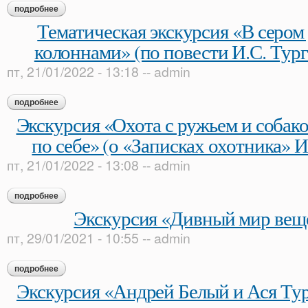
подробнее
о экскурсия «андрей белый: эпоха в зеркале судьбы»
Тематическая экскурсия «В сером
колоннами» (по повести И.С. Тур
пт, 21/01/2022 - 13:18
--
admin
подробнее
о тематическая экскурсия «в сером доме с белыми колоннам
Экскурсия «Охота с ружьем и собако
по себе» (о «Записках охотника» И
пт, 21/01/2022 - 13:08
--
admin
подробнее
о экскурсия «охота с ружьем и собакой прекрасна сама по се
Экскурсия «Дивный мир веще
пт, 29/01/2021 - 10:55
--
admin
подробнее
о экскурсия «дивный мир вещей и слов»
Экскурсия «Андрей Белый и Ася Тур