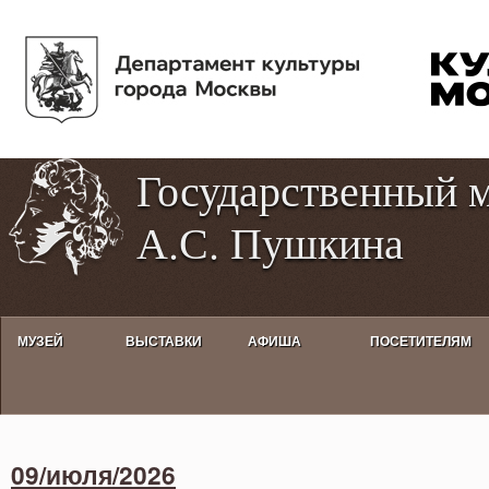
Пе
Tog
ос
hig
со
con
Государственный 
А.С. Пушкина
МУЗЕЙ
ВЫСТАВКИ
АФИША
ПОСЕТИТЕЛЯМ
Activities calendar
09/июля/2026