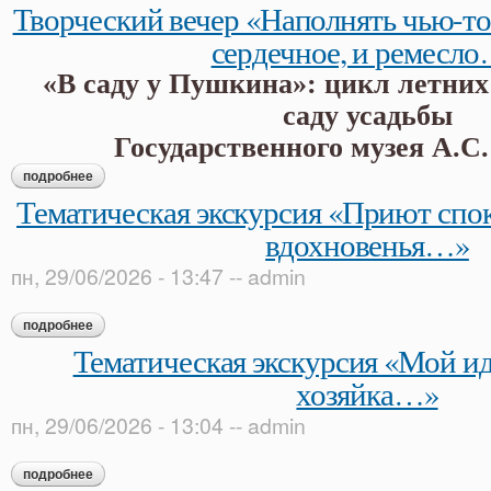
Творческий вечер «Наполнять чью-то
сердечное, и ремесл
«В саду у Пушкина»: цикл летних
саду усадьбы
Государственного музея А.С
подробнее
о творческий вечер «наполнять чью-то душу стихами – и с
Тематическая экскурсия «Приют спок
вдохновенья…»
пн, 29/06/2026 - 13:47
--
admin
подробнее
о тематическая экскурсия «приют спокойствия, трудов и в
Тематическая экскурсия «Мой и
хозяйка…»
пн, 29/06/2026 - 13:04
--
admin
подробнее
о тематическая экскурсия «мой идеал теперь — хозяйка…»