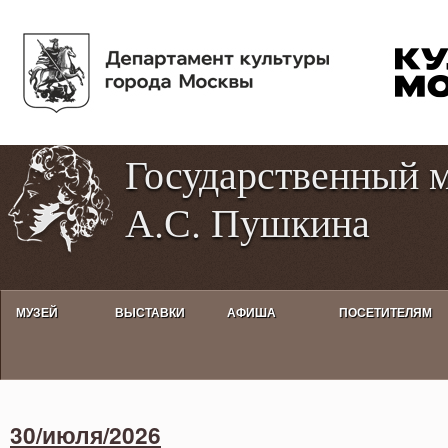
Пе
Tog
ос
hig
со
con
Государственный 
А.С. Пушкина
МУЗЕЙ
ВЫСТАВКИ
АФИША
ПОСЕТИТЕЛЯМ
Activities calendar
30/июля/2026