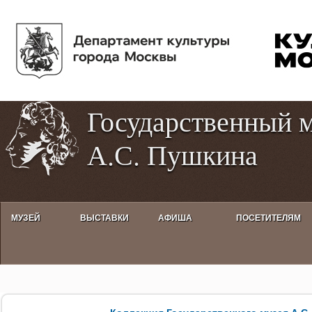
Пе
Tog
ос
hig
со
con
Государственный 
А.С. Пушкина
МУЗЕЙ
ВЫСТАВКИ
АФИША
ПОСЕТИТЕЛЯМ