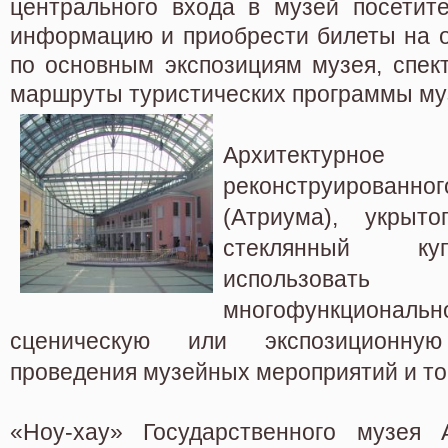
центрального входа в музей посетите
информацию и приобрести билеты на о
по основным экспозициям музея, спек
маршруты туристических программы му
Архитектур
реконструированног
(Атриума), укрыт
стеклянный ку
использова
многофункциональ
сценическую или экспозиционн
проведения музейных мероприятий и то
«Ноу-хау» Государственного музея А