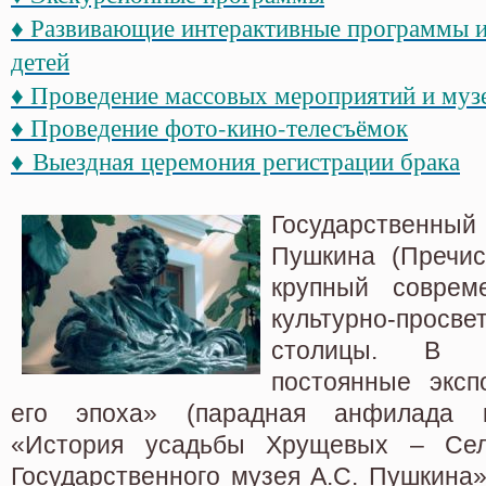
♦ Развивающие интерактивные программы и
детей
♦ Проведение массовых мероприятий и муз
♦ Проведение фото-кино-телесъёмок
♦
Выездная церемония регистрации брака
Государствен
Пушкина (Пречис
крупный соврем
культурно-просв
столицы. В м
постоянные экс
его эпоха» (парадная анфилада к
«История усадьбы Хрущевых – Сел
Государственного музея А.С. Пушкина