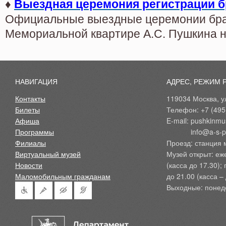
♦
Выездная церемония регистрации б
Официальные выездные церемонии бра
Мемориальной квартире А.С. Пушкина н
НАВИГАЦИЯ
АДРЕС, РЕЖИМ 
Контакты
119034 Москва, ул
Билеты
Телефон: +7 (495
Афиша
E-mail: pushkinmu
Программы
            info@a-
Филиалы
Проезд: станция 
Виртуальный музей
Музей открыт: еж
Новости
(касса до 17.30);
Маломобильным гражданам
до 21.00 (касса – 
Выходные: понед