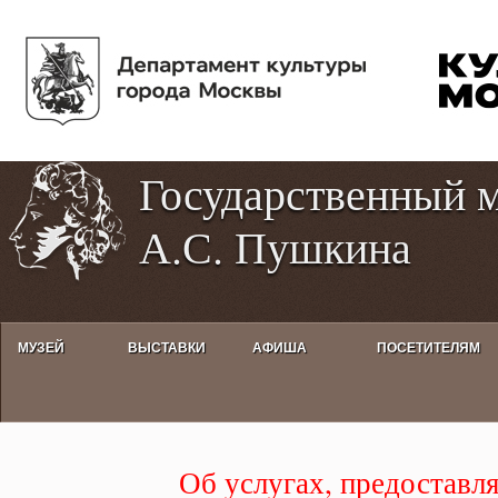
Пе
Tog
ос
hig
со
con
Государственный 
А.С. Пушкина
МУЗЕЙ
ВЫСТАВКИ
АФИША
ПОСЕТИТЕЛЯМ
Услуги, предоставляемые Госу
Об услугах, предоставл