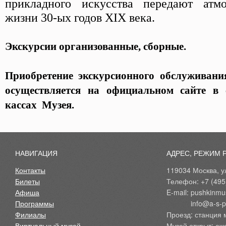
прикладного искусства передают атм
жизни 30-ых годов XIX века.
Экскурсии организованные, сборные.
Приобретение экскурсионного обслуживани
осуществляется на официальном сайте в 
кассах Музея.
НАВИГАЦИЯ
АДРЕС, РЕЖИМ 
Контакты
119034 Москва, ул
Билеты
Телефон: +7 (495
Афиша
E-mail: pushkinmu
Программы
            info@a-
Филиалы
Проезд: станция 
Виртуальный музей
Музей открыт: еж