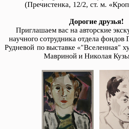
Мавриной и Николая Кузьмина
(Пречистенка, 12/2, ст. м. «Кро
Дорогие друзья!
Приглашаем вас на авторские экск
научного сотрудника отдела фондов
Рудневой по выставке «"Вселенная" х
Мавриной и Николая Кузь