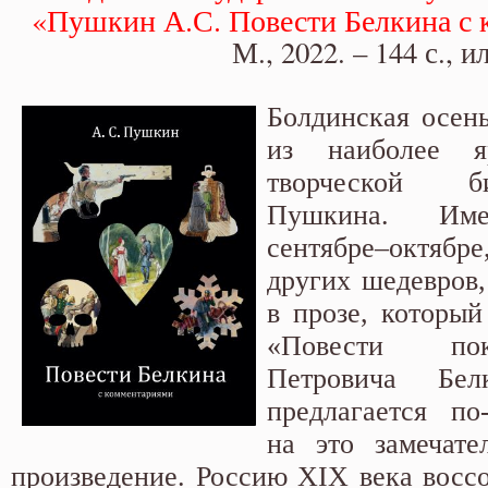
Белкина с комментариями»
«Пушкин А.С. Повести Белкина с
М., 2022. – 144 с., ил
Болдинская осень
из наиболее 
творческой 
Пушкина. Им
сентябре–октяб
других шедевров,
в прозе, который
«Повести по
Петровича Бел
предлагается по
на это замечате
произведение. Россию XIX века восс