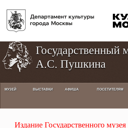
Пе
Tog
ос
hig
со
con
Государственный 
А.С. Пушкина
МУЗЕЙ
ВЫСТАВКИ
АФИША
ПОСЕТИТЕЛЯМ
Издание Государственного музе
Издание Государственного музея