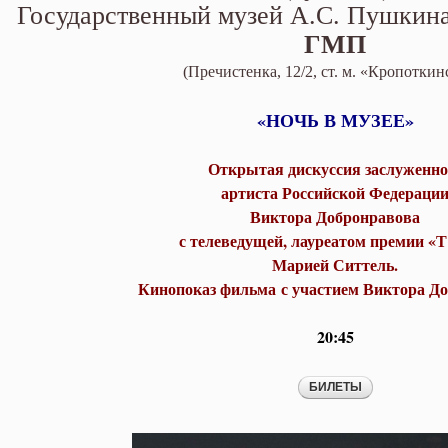
Виктора Добронравова с телев
Государственный музей А.С. Пушкин
Марией Ситтель. Кинопоказ фи
ГМП
Добронравова
(Пречистенка, 12/2, ст. м. «Кропоткин
«НОЧЬ В МУЗЕЕ»
Открытая дискуссия заслуженно
артиста Российской Федераци
Виктора Добронравова
с телеведущей, лауреатом премии 
Марией Ситтель.
Кинопоказ фильма с участием Виктора Д
20:45