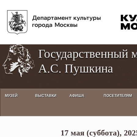
Пе
Tog
ос
hig
со
con
Государственный 
А.С. Пушкина
МУЗЕЙ
ВЫСТАВКИ
АФИША
ПОСЕТИТЕЛЯМ
Открытая дискуссия заслуженн
17 мая (суббота), 202