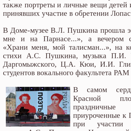
также портреты и личные вещи детей 
принявших участие в обретении Лопас
В Доме-музее В.Л. Пушкина прошла э
мне и на Парнасе...», а вечером с
«Храни меня, мой талисман...», на к
стихи А.С. Пушкина, музыка П.И. Ч
Даргомыжского, Ц.А. Кюи, И.И. Гли
студентов вокального факультета РАМ
В самом серд
Красной пл
праздничн
приуроченные к
при участии Г