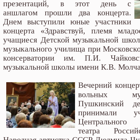
презентаций, в этот день с
аншлагом прошли два концерта.
Днем выступили юные участники
концерта «Здравствуй, племя младо
учащиеся Детской музыкальной школ
музыкального училища при Московско
консерватории им. П.И. Чайков
музыкальной школы имени К.В. Молч
Вечерний конце
вольных му
Пушкинский де
принимали уч
Центрального 
театра Росси
Народная артистка СССР Людмила Чу