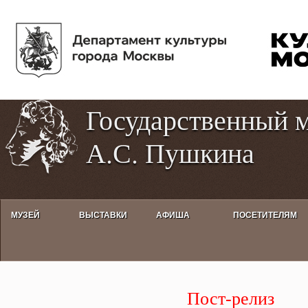
Пе
Tog
ос
hig
со
con
Государственный 
А.С. Пушкина
МУЗЕЙ
ВЫСТАВКИ
АФИША
ПОСЕТИТЕЛЯМ
Пост-релиз. Пушкинский день Р
Пост-релиз