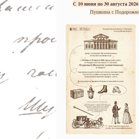
путешествуйте по
С 10 июня по 30 августа 2026
Пушкина
с Подорожно
А.С. Пушкина с П
подарок!