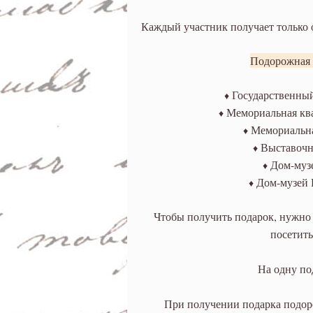
Каждый участник получает только 
Подорожная 
Государственный
♦
Мемориальная ква
♦
Мемориальна
♦
Выставочны
♦
Дом-музе
♦
Дом-музей 
♦
Чтобы получить подарок, нужно
посетить
На одну по
При получении подарка подоро