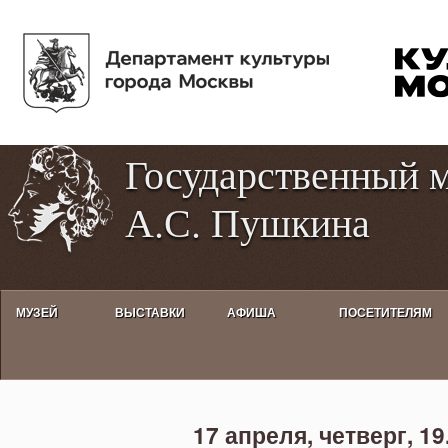
Пе
Tog
ос
hig
со
con
Государственный 
А.С. Пушкина
МУЗЕЙ
ВЫСТАВКИ
АФИША
ПОСЕТИТЕЛЯМ
Вечер из цикла «Москва В.Л. П
17 апреля, четверг,
19