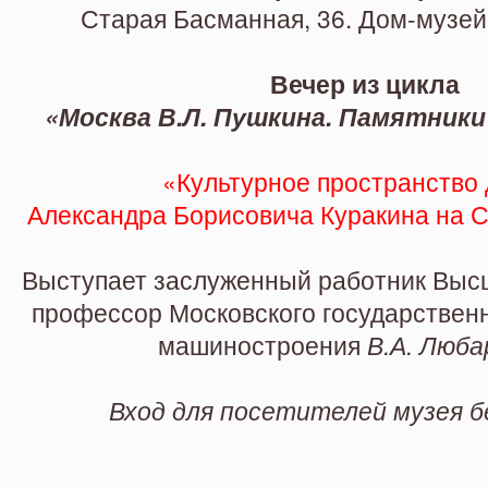
«Культурное пространство дво
Старая Басманная, 36. Дом-музей
на Старой Басманной».
Вечер из цикла
«Москва В.Л. Пушкина. Памятник
«Культурное пространство
Александра Борисовича Куракина на 
Выступает заслуженный работник Выс
профессор Московского государствен
машиностроения
В.А. Люба
Вход для посетителей музея 