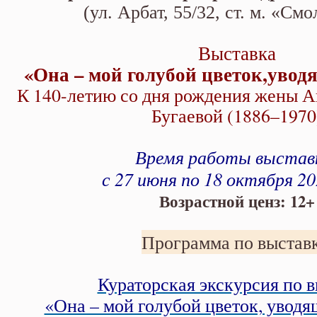
летию со дня рождения жены Ан
(ул. Арбат, 55/32, ст. м. «См
1970)
Выставка
«Она – мой голубой цветок,увод
К 140-летию со дня рождения жены А
Бугаевой (1886–1970
Время работы выстав
с 27 июня по 18 октября 20
Возрастной ценз: 12+
Программа по выставк
Кураторская экскурсия по 
«Она – мой голубой цветок, увод