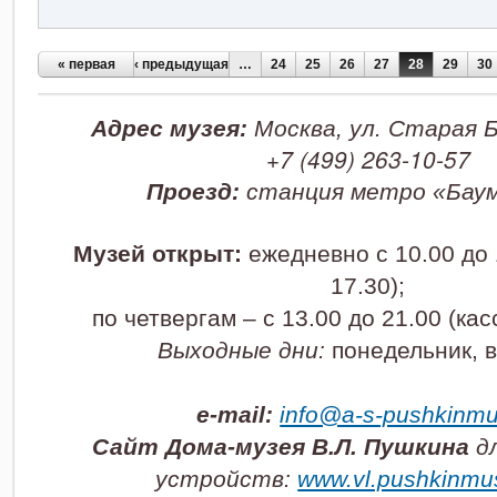
Страницы
« первая
‹ предыдущая
…
24
25
26
27
28
29
30
Адрес музея:
Москва, ул. Старая Б
+7 (499) 263-10-57
Проезд:
станция метро
«Бау
Музей открыт:
ежедневно с 10.00 до 
17.30);
по четвергам – с 13.00 до 21.00 (кас
Выходные дни:
понедельник, в
e-mail:
info@a-s-pushkinmu
Сайт Дома-музея В.Л. Пушкина
дл
устройств:
www.vl.pushkinmu