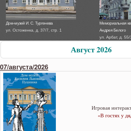
Дом-музей И. С. Тургенева
Мемориальная кв
ул. Остоженка, д. 37/7, стр. 1
Андрея Белого
ул. Арбат, д. 55/
Август 2026
07/августа/2026
Игровая интерак
«В гостях у д