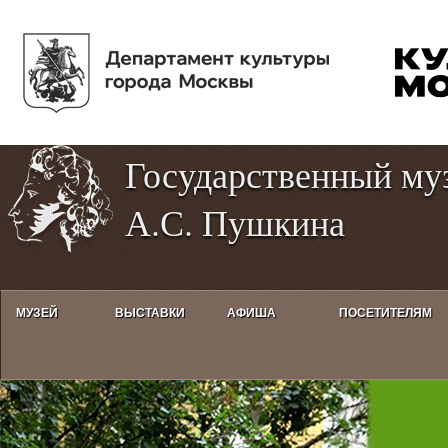
Пе
Tog
ос
hig
со
con
Государственный му
А.С. Пушкина
МУЗЕЙ
ВЫСТАВКИ
АФИША
ПОСЕТИТЕЛЯМ