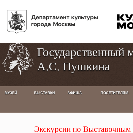
Пе
Tog
ос
hig
со
con
Государственный 
А.С. Пушкина
МУЗЕЙ
ВЫСТАВКИ
АФИША
ПОСЕТИТЕЛЯМ
Экскурсии по Выставочным про
Экскурсии по Выставочным