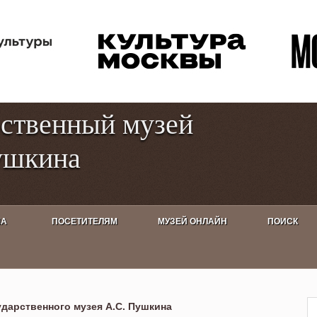
Перейти к
Toggle
основному
high
содержанию
contrast
рственный музей
ушкина
ША
ПОСЕТИТЕЛЯМ
МУЗЕЙ ОНЛАЙН
ПОИСК
дарственного музея А.С. Пушкина