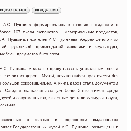
я А.С. Пушкина формировались в течение пятидесяти с
олее 167 тысяч экспонатов – мемориальных предметов,
 А.. Пушкина, писателей И.С. Тургенева, Андрея Белого и их
ний, рукописей, произведений живописи и скульптуры,
 мебели, предметов быта эпохи.
 А.С. Пушкина можно по праву назвать уникальным еще и
но состоит из даров. Музей, начинавшийся практически без
ся большой сокровищницей. А Книга даров стала документом
. Сегодня она насчитывает уже более 3 тысяч имен, среди
друзей и современников, известные деятели культуры, науки,
москвичи.
 связанные с жизнью и творчеством выдающихся
тавляет Государственный музей А.С. Пушкина, размещены в