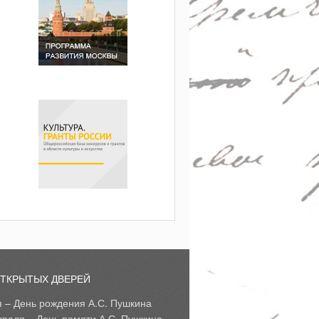
ОТКРЫТЫХ ДВЕРЕЙ
я – День рождения А.С. Пушкина
враля – День памяти А.С. Пушкина