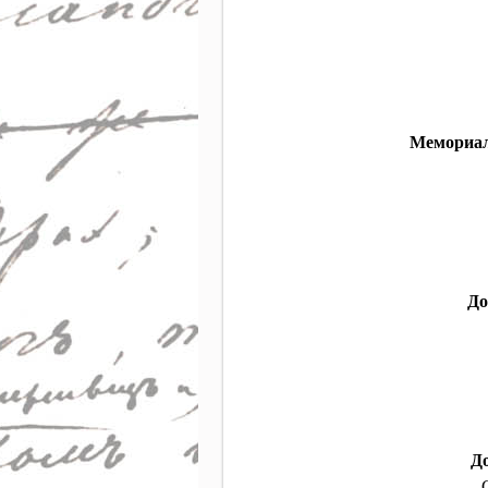
Мемориал
До
Д