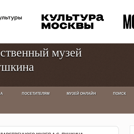
Перейти к
Toggle
основному
high
содержанию
contrast
рственный музей
ушкина
ША
ПОСЕТИТЕЛЯМ
МУЗЕЙ ОНЛАЙН
ПОИСК