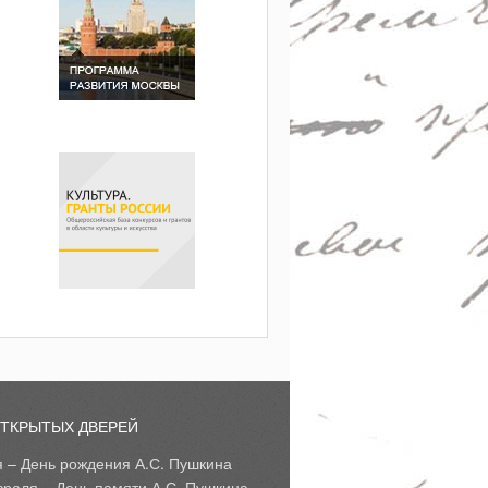
ОТКРЫТЫХ ДВЕРЕЙ
я – День рождения А.С. Пушкина
враля – День памяти А.С. Пушкина