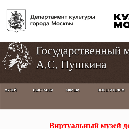
Пе
Tog
ос
hig
со
con
Государственный 
А.С. Пушкина
МУЗЕЙ
ВЫСТАВКИ
АФИША
ПОСЕТИТЕЛЯМ
Виртуальный музей детям
Виртуальный музей д