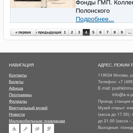
Фонды ГМП. Коллек
Полонского
Подробнее...
Страницы
« первая
‹ предыдущая
1
2
3
4
5
6
7
8
9
…
НАВИГАЦИЯ
АДРЕС, РЕЖИМ 
Контакты
119034 Москва, ул
Билеты
Телефон: +7 (495
Афиша
E-mail: pushkinmu
Программы
            info@a-
Филиалы
Проезд: станция 
Виртуальный музей
Музей открыт: еж
Новости
(касса до 17.30);
Маломобильным гражданам
до 21.00 (касса – 
Выходные: понед