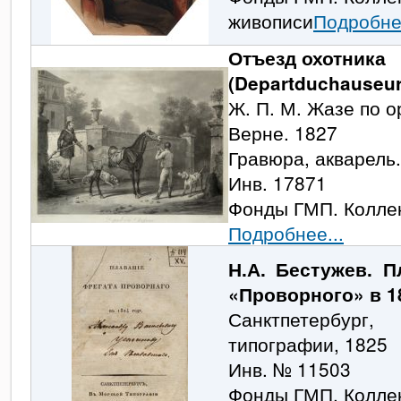
живописи
Подробнее
Отъезд охотника
(
Departduchauseur
Ж. П. М. Жазе по о
Верне. 1827
Гравюра, акварель.
Инв. 17871
Фонды ГМП. Колле
Подробнее...
Н.А. Бестужев. П
«Проворного» в 1
Санктпетербу
типографии, 1825
Инв. № 11503
Фонды ГМП. Коллек