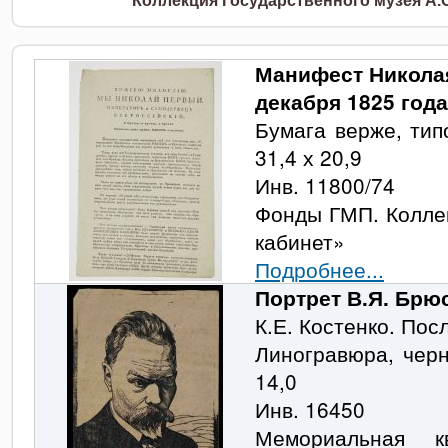
Коллекция Государственного музея А.
Манифест Никол
декабря 1825 года
Бумага верже, тип
31,4 х 20,9
Инв. 11800/74
Фонды ГМП. Колле
кабинет»
Подробнее...
Портрет В.Я. Брю
К.Е. Костенко. Пос
Линогравюра, черн
14,0
Инв. 16450
Мемориальная к