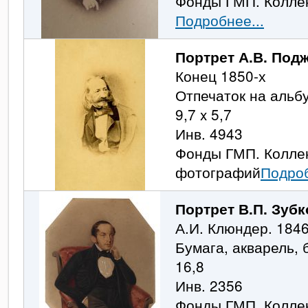
Фонды ГМП. Колле
Подробнее...
Портрет А.В. Под
Конец 1850-х
Отпечаток на альб
9,7 x 5,7
Инв. 4943
Фонды ГМП. Колле
фотографий
Подроб
Портрет В.П. Зубк
А.И. Клюндер. 184
Бумага, акварель, 
16,8
Инв. 2356
Фонды ГМП. Колле