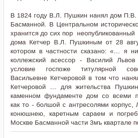
В 1824 году В.Л. Пушкин нанял дом П.В.
Басманной. В Центральном историческ
хранится до сих пор неопубликованный
дома Кетчер В.Л. Пушкиным от 28 авгу
котором в частности сказано: «… я н
коллежский асессор - Василий Львов
условие госпоже титулярной сов
Васильевне Кетчеровой в том что наня
Кетчеровой … для жительства Пушкин
каменном фундаменте дом со всеми п
как то - болшой с антресолями корпус,
конюшнею, каретным сараем и погреб
Москве Басманной части 3
мъ
квартале п