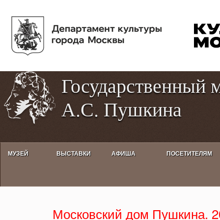
Пе
Tog
ос
hig
со
con
Государственный 
А.С. Пушкина
МУЗЕЙ
ВЫСТАВКИ
АФИША
ПОСЕТИТЕЛЯМ
Московский дом Пушкина. 2012
Московский дом Пушкина. 2