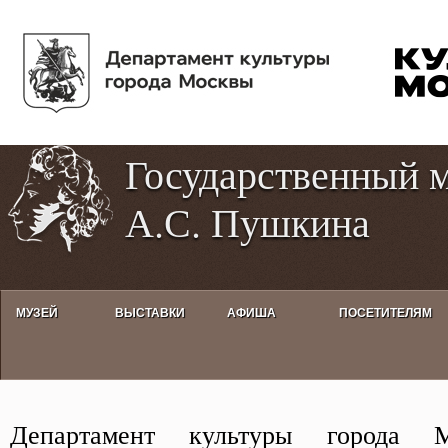
Пе
Tog
ос
hig
со
con
Государственный 
А.С. Пушкина
МУЗЕЙ
ВЫСТАВКИ
АФИША
ПОСЕТИТЕЛЯМ
Независимая оценка качества о
Департамент культуры города 