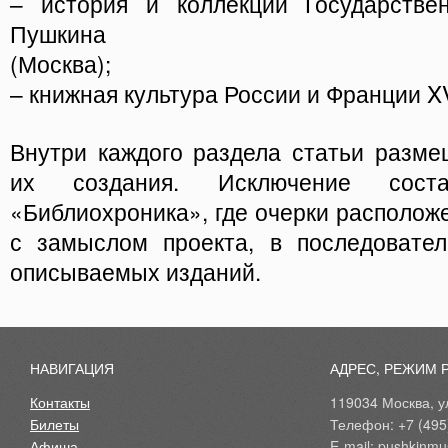
– история и коллекции Государстве
Пушкина
(Москва);
– книжная культура России и Франции XV
Внутри каждого раздела статьи разме
их создания. Исключение соста
«Библиохроника», где очерки расположе
с замыслом проекта, в последовател
описываемых изданий.
НАВИГАЦИЯ
АДРЕС, РЕЖИМ 
Контакты
119034 Москва, ул
Билеты
Телефон: +7 (495
Афиша
E-mail: pushkinmu