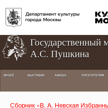
Пе
Tog
ос
hig
со
con
Государственный 
А.С. Пушкина
МУЗЕЙ
ВЫСТАВКИ
АФИША
ПОСЕТИТЕЛЯМ
Сборник «В. А. Невская Избранн
Сборник «В. А. Невская Избранны