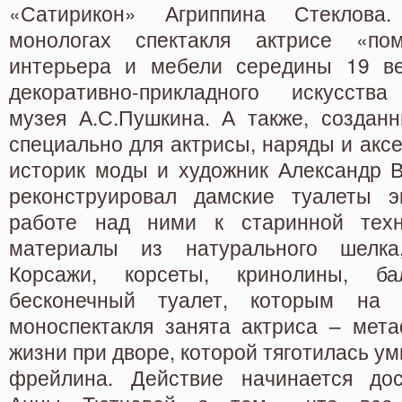
«Сатирикон» Агриппина Стеклова
монологах спектакля актрисе «по
интерьера и мебели середины 19 ве
декоративно-прикладного искусства
музея А.С.Пушкина. А также, создан
специально для актрисы, наряды и акс
историк моды и художник Александр В
реконструировал дамские туалеты э
работе над ними к старинной техно
материалы из натурального шелка
Корсажи, корсеты, кринолины, б
бесконечный туалет, которым на 
моноспектакля занята актриса – мет
жизни при дворе, которой тяготилась у
фрейлина. Действие начинается дос