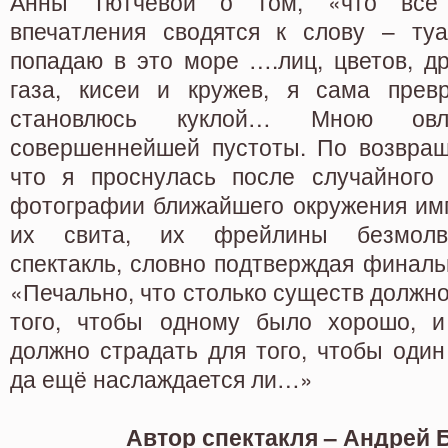
Анны Тютчевой о том, «что все
впечатления сводятся к слову – ту
попадаю в это море ….лиц, цветов, д
газа, кисеи и кружев, я сама прев
становлюсь куклой… Мною овла
совершеннейшей пустоты. По возвращ
что я проснулась после случайного
фотографии ближайшего окружения имп
их свита, их фрейлины безмолв
спектакль, словно подтверждая финаль
«Печально, что столько существ должно
того, чтобы одному было хорошо, и
должно страдать для того, чтобы один
да ещё наслаждается ли…»
Автор спектакля – Андрей 