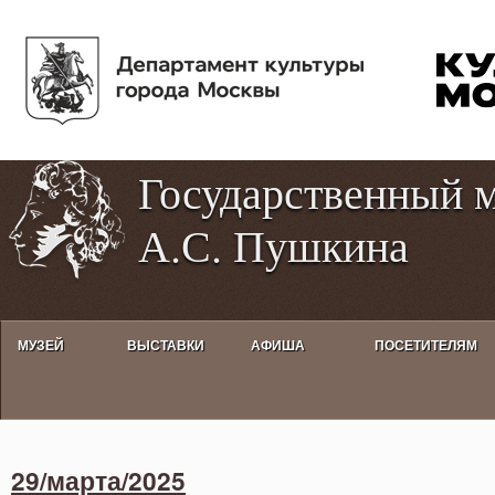
Пе
Tog
ос
hig
со
con
Государственный 
А.С. Пушкина
МУЗЕЙ
ВЫСТАВКИ
АФИША
ПОСЕТИТЕЛЯМ
Activities calendar
29/марта/2025